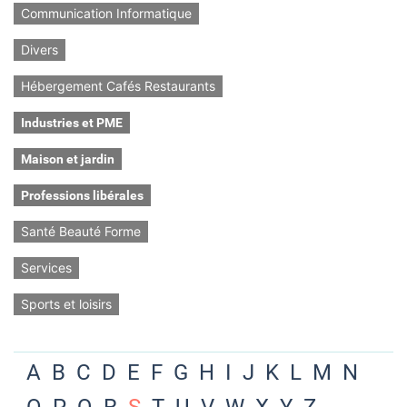
Communication Informatique
Divers
Hébergement Cafés Restaurants
Industries et PME
Maison et jardin
Professions libérales
Santé Beauté Forme
Services
Sports et loisirs
A
B
C
D
E
F
G
H
I
J
K
L
M
N