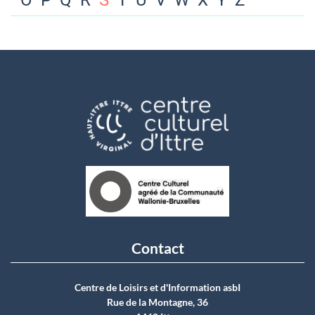
O
P
Q
R
S
T
U
V
W
X
Y
Z
Contact
Centre de Loisirs et d'Information asbI
Rue de la Montagne, 36