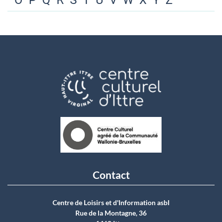
O
P
Q
R
S
T
U
V
W
X
Y
Z
Contact
Centre de Loisirs et d'Information asbI
Rue de la Montagne, 36