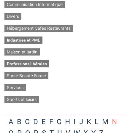
Communication Informatique
Divers
Hébergement Cafés Restaurants
Industries et PME
Maison et jardin
Professions libérales
Santé Beauté Forme
Services
Sports et loisirs
A
B
C
D
E
F
G
H
I
J
K
L
M
N