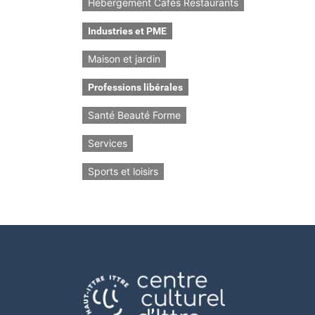
Hébergement Cafés Restaurants
Industries et PME
Maison et jardin
Professions libérales
Santé Beauté Forme
Services
Sports et loisirs