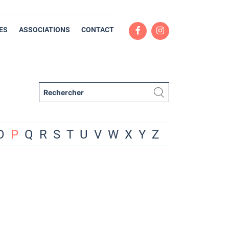
ES
ASSOCIATIONS
CONTACT
O
P
Q
R
S
T
U
V
W
X
Y
Z