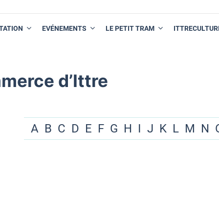
TATION
EVÉNEMENTS
LE PETIT TRAM
ITTRECULTUR
merce d’Ittre
A
B
C
D
E
F
G
H
I
J
K
L
M
N