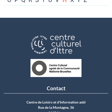
O
P
Q
R
S
T
U
V
W
X
Y
Z
Contact
Centre de Loisirs et d'Information asbI
Rue de la Montagne, 36