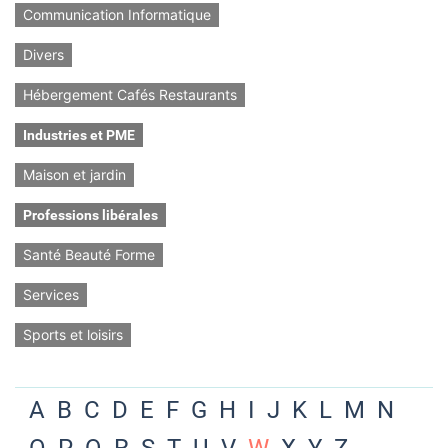
Communication Informatique
Divers
Hébergement Cafés Restaurants
Industries et PME
Maison et jardin
Professions libérales
Santé Beauté Forme
Services
Sports et loisirs
A
B
C
D
E
F
G
H
I
J
K
L
M
N