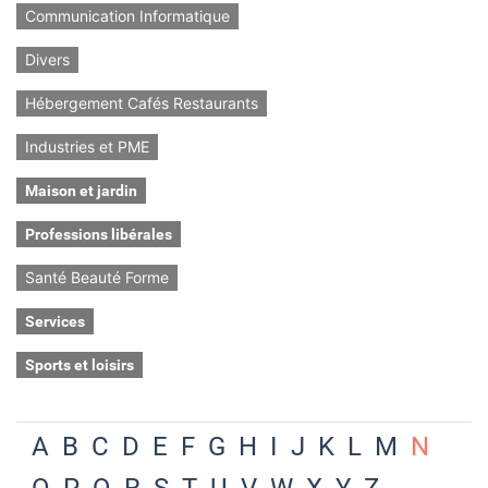
Communication Informatique
Divers
Hébergement Cafés Restaurants
Industries et PME
Maison et jardin
Professions libérales
Santé Beauté Forme
Services
Sports et loisirs
A
B
C
D
E
F
G
H
I
J
K
L
M
N