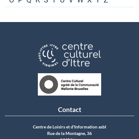
O
P
Q
R
S
T
U
V
W
X
Y
Z
Contact
Centre de Loisirs et d'Information asbI
Rue de la Montagne, 36