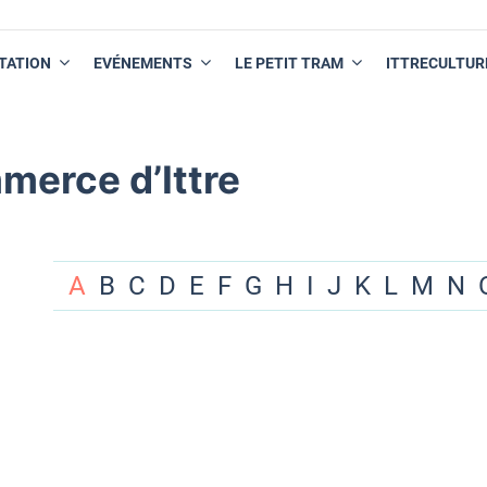
TATION
EVÉNEMENTS
LE PETIT TRAM
ITTRECULTUR
merce d’Ittre
A
B
C
D
E
F
G
H
I
J
K
L
M
N