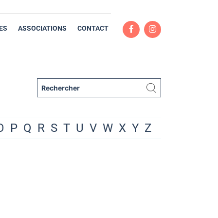
ES
ASSOCIATIONS
CONTACT
O
P
Q
R
S
T
U
V
W
X
Y
Z