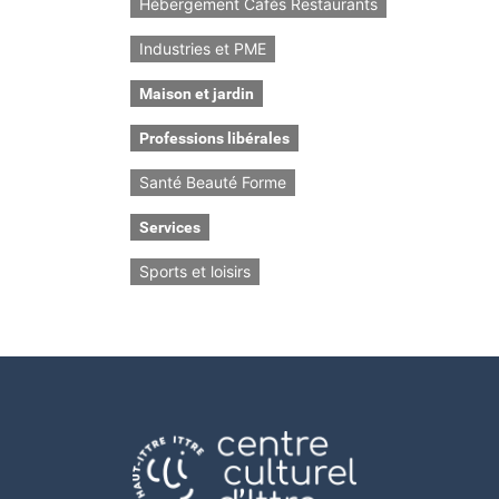
Hébergement Cafés Restaurants
Industries et PME
Maison et jardin
Professions libérales
Santé Beauté Forme
Services
Sports et loisirs