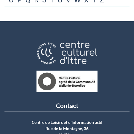
O
P
Q
R
S
T
U
V
W
X
Y
Z
Contact
Centre de Loisirs et d'Information asbI
Rue de la Montagne, 36