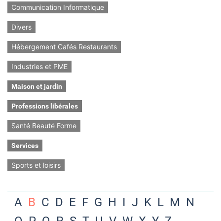
Communication Informatique
Divers
Hébergement Cafés Restaurants
Industries et PME
Maison et jardin
Professions libérales
Santé Beauté Forme
Services
Sports et loisirs
A
B
C
D
E
F
G
H
I
J
K
L
M
N