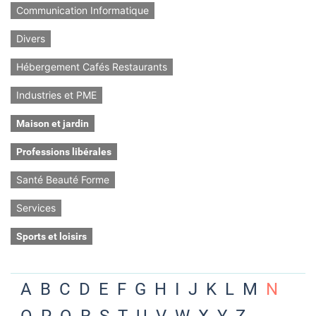
Communication Informatique
Divers
Hébergement Cafés Restaurants
Industries et PME
Maison et jardin
Professions libérales
Santé Beauté Forme
Services
Sports et loisirs
A
B
C
D
E
F
G
H
I
J
K
L
M
N