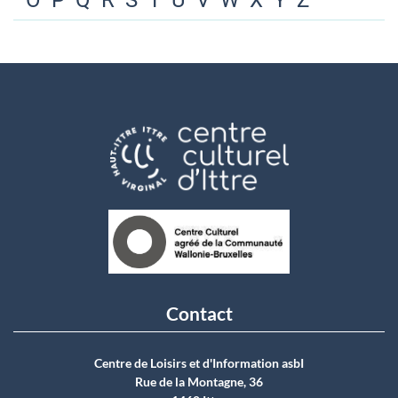
O
P
Q
R
S
T
U
V
W
X
Y
Z
Contact
Centre de Loisirs et d'Information asbI
Rue de la Montagne, 36