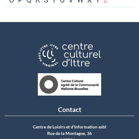
O
P
Q
R
S
T
U
V
W
X
Y
Z
Contact
Centre de Loisirs et d'Information asbI
Rue de la Montagne, 36