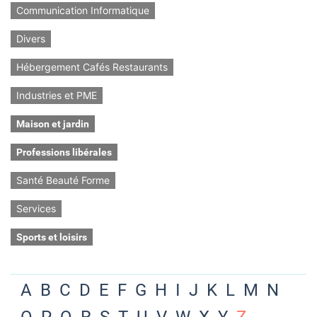
Communication Informatique
Divers
Hébergement Cafés Restaurants
Industries et PME
Maison et jardin
Professions libérales
Santé Beauté Forme
Services
Sports et loisirs
A
B
C
D
E
F
G
H
I
J
K
L
M
N