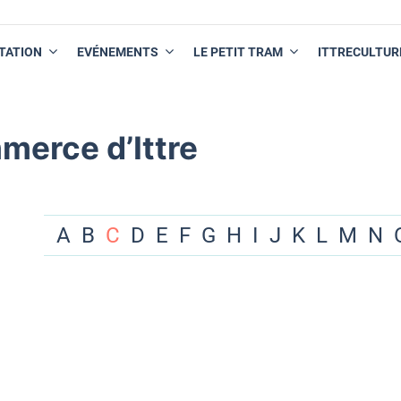
TATION
EVÉNEMENTS
LE PETIT TRAM
ITTRECULTUR
merce d’Ittre
A
B
C
D
E
F
G
H
I
J
K
L
M
N