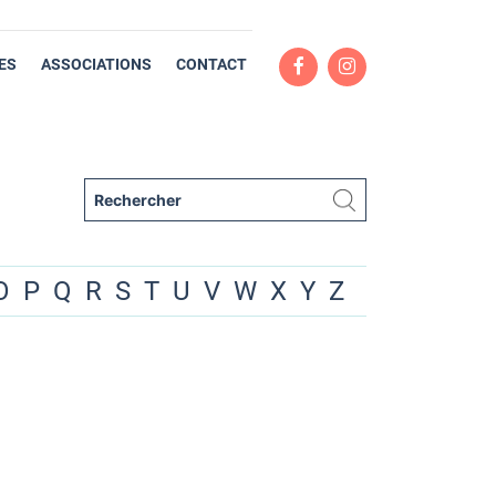
ES
ASSOCIATIONS
CONTACT
O
P
Q
R
S
T
U
V
W
X
Y
Z