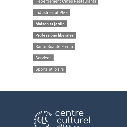
Hébergement Cafés Restaurants
Industries et PME
Maison et jardin
Professions libérales
Santé Beauté Forme
Services
Sports et loisirs