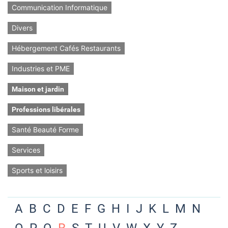
Communication Informatique
Divers
Hébergement Cafés Restaurants
Industries et PME
Maison et jardin
Professions libérales
Santé Beauté Forme
Services
Sports et loisirs
A
B
C
D
E
F
G
H
I
J
K
L
M
N