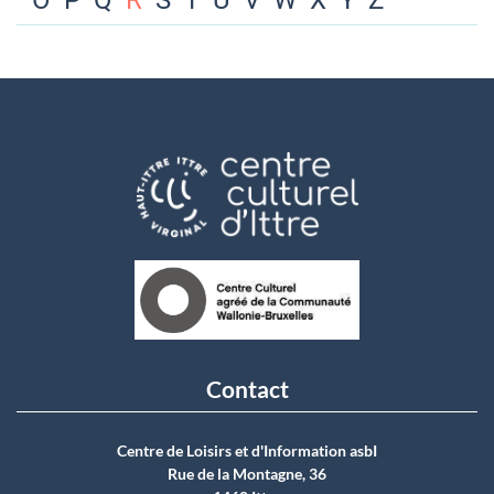
O
P
Q
R
S
T
U
V
W
X
Y
Z
Contact
Centre de Loisirs et d'Information asbI
Rue de la Montagne, 36