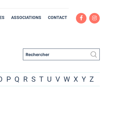
ES
ASSOCIATIONS
CONTACT
O
P
Q
R
S
T
U
V
W
X
Y
Z