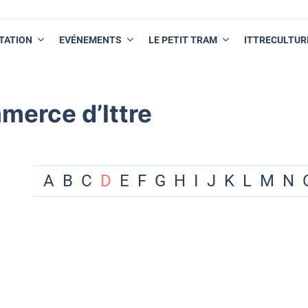
TATION
EVÉNEMENTS
LE PETIT TRAM
ITTRECULTUR
merce d’Ittre
A
B
C
D
E
F
G
H
I
J
K
L
M
N