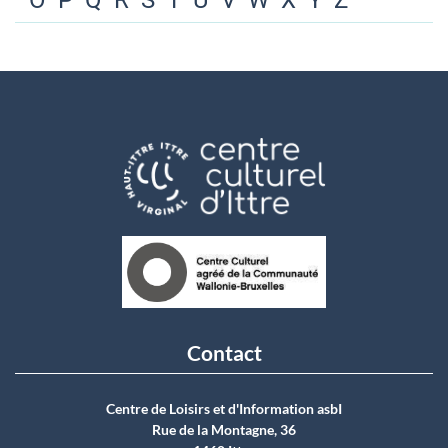
O
P
Q
R
S
T
U
V
W
X
Y
Z
Contact
Centre de Loisirs et d'Information asbI
Rue de la Montagne, 36