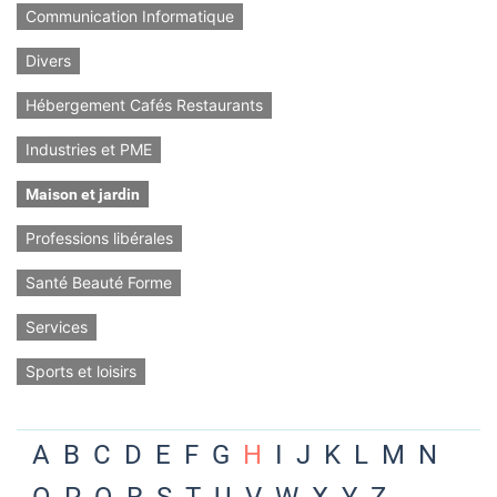
Communication Informatique
Divers
Hébergement Cafés Restaurants
Industries et PME
Maison et jardin
Professions libérales
Santé Beauté Forme
Services
Sports et loisirs
A
B
C
D
E
F
G
H
I
J
K
L
M
N