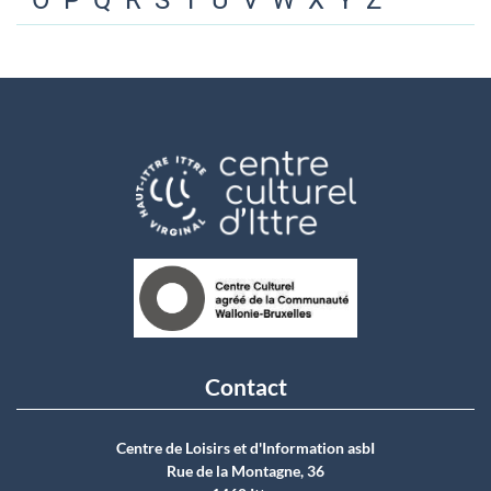
O
P
Q
R
S
T
U
V
W
X
Y
Z
Contact
Centre de Loisirs et d'Information asbI
Rue de la Montagne, 36