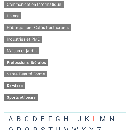
Communication Informatique
Divers
Hébergement Cafés Restaurants
Industries et PME
Maison et jardin
Professions libérales
Santé Beauté Forme
Services
Sports et loisirs
A
B
C
D
E
F
G
H
I
J
K
L
M
N