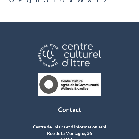
O
P
Q
R
S
T
U
V
W
X
Y
Z
Contact
Centre de Loisirs et d'Information asbI
Rue de la Montagne, 36