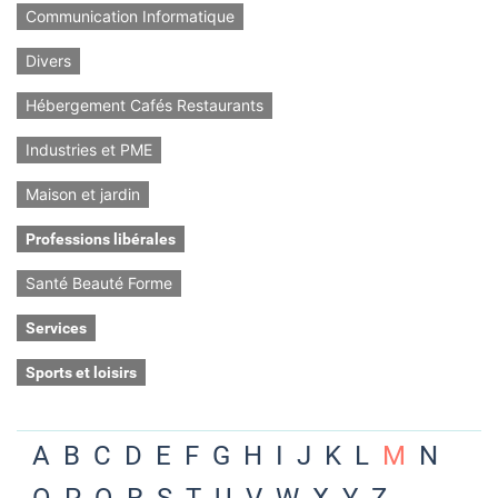
Communication Informatique
Divers
Hébergement Cafés Restaurants
Industries et PME
Maison et jardin
Professions libérales
Santé Beauté Forme
Services
Sports et loisirs
A
B
C
D
E
F
G
H
I
J
K
L
M
N