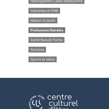
Hébergement Cafés Restaurants
Industries et PME
Maison et jardin
Professions libérales
Santé Beauté Forme
Services
Sports et loisirs