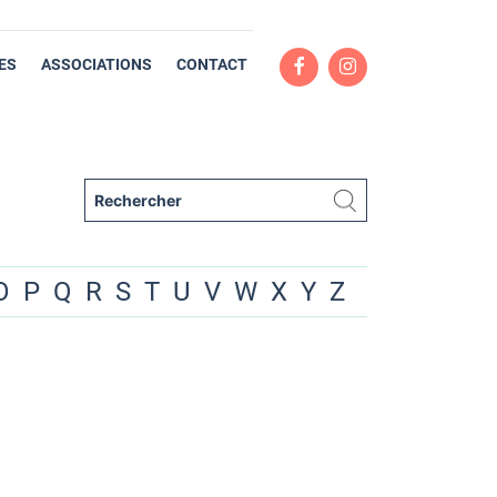
ES
ASSOCIATIONS
CONTACT
O
P
Q
R
S
T
U
V
W
X
Y
Z