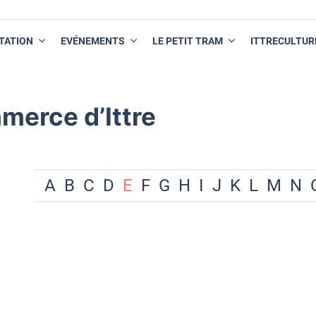
TATION
EVÉNEMENTS
LE PETIT TRAM
ITTRECULTUR
merce d’Ittre
A
B
C
D
E
F
G
H
I
J
K
L
M
N