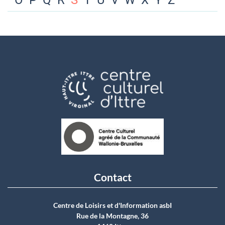
O
P
Q
R
S
T
U
V
W
X
Y
Z
Contact
Centre de Loisirs et d'Information asbI
Rue de la Montagne, 36