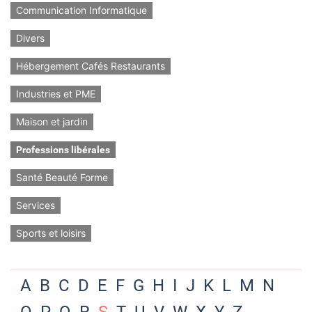
Communication Informatique
Divers
Hébergement Cafés Restaurants
Industries et PME
Maison et jardin
Professions libérales
Santé Beauté Forme
Services
Sports et loisirs
A
B
C
D
E
F
G
H
I
J
K
L
M
N