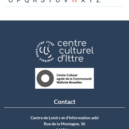
O
P
Q
R
S
T
U
V
W
X
Y
Z
Contact
Centre de Loisirs et d'Information asbI
Rue de la Montagne, 36