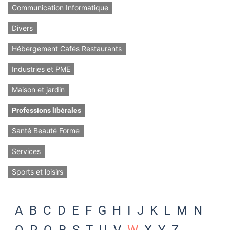
Communication Informatique
Divers
Hébergement Cafés Restaurants
Industries et PME
Maison et jardin
Professions libérales
Santé Beauté Forme
Services
Sports et loisirs
A
B
C
D
E
F
G
H
I
J
K
L
M
N