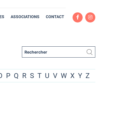
ES
ASSOCIATIONS
CONTACT
O
P
Q
R
S
T
U
V
W
X
Y
Z