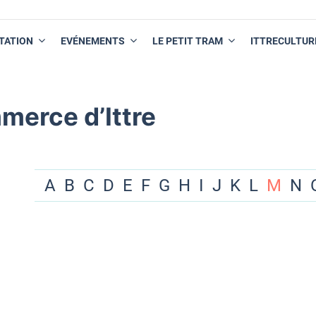
TATION
EVÉNEMENTS
LE PETIT TRAM
ITTRECULTUR
merce d’Ittre
A
B
C
D
E
F
G
H
I
J
K
L
M
N