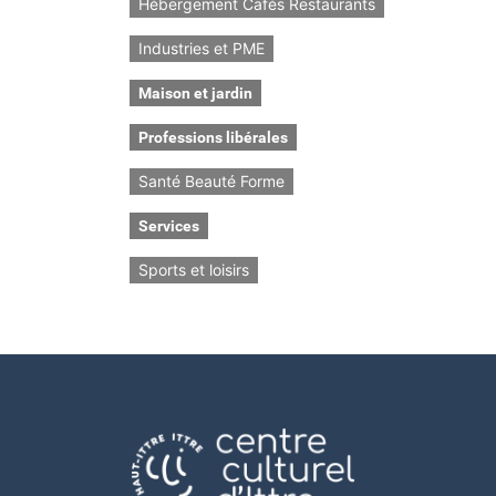
Hébergement Cafés Restaurants
Industries et PME
Maison et jardin
Professions libérales
Santé Beauté Forme
Services
Sports et loisirs