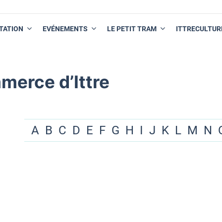
TATION
EVÉNEMENTS
LE PETIT TRAM
ITTRECULTUR
merce d’Ittre
A
B
C
D
E
F
G
H
I
J
K
L
M
N