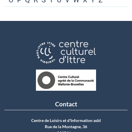
O
P
Q
R
S
T
U
V
W
X
Y
Z
Contact
Centre de Loisirs et d'Information asbI
Rue de la Montagne, 36