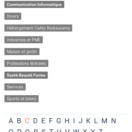
Communication Informatique
Divers
Hébergement Cafés Restaurants
Industries et PME
Maison et jardin
Professions libérales
Santé Beauté Forme
Services
Sports et loisirs
A
B
C
D
E
F
G
H
I
J
K
L
M
N