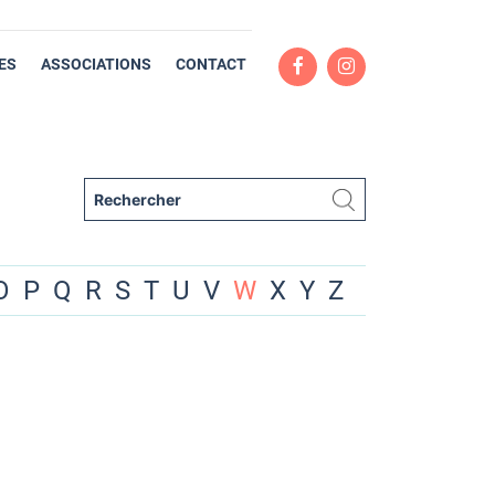
ES
ASSOCIATIONS
CONTACT
O
P
Q
R
S
T
U
V
W
X
Y
Z