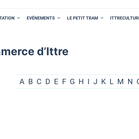
TATION
EVÉNEMENTS
LE PETIT TRAM
ITTRECULTUR
merce d’Ittre
A
B
C
D
E
F
G
H
I
J
K
L
M
N