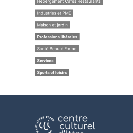
Hébergement Cafés Restaurants
Industries et PME
Maison et jardin
Professions libérales
Santé Beauté Forme
Services
Sports et loisirs