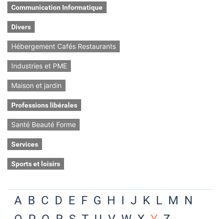
Communication Informatique
Divers
Hébergement Cafés Restaurants
Industries et PME
Maison et jardin
Professions libérales
Santé Beauté Forme
Services
Sports et loisirs
A
B
C
D
E
F
G
H
I
J
K
L
M
N