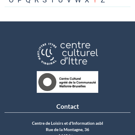
O
P
Q
R
S
T
U
V
W
X
Y
Z
Contact
Centre de Loisirs et d'Information asbI
Rue de la Montagne, 36