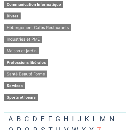
Communication Informatique
Divers
Hébergement Cafés Restaurants
Industries et PME
Maison et jardin
Professions libérales
Santé Beauté Forme
Services
Sports et loisirs
A
B
C
D
E
F
G
H
I
J
K
L
M
N