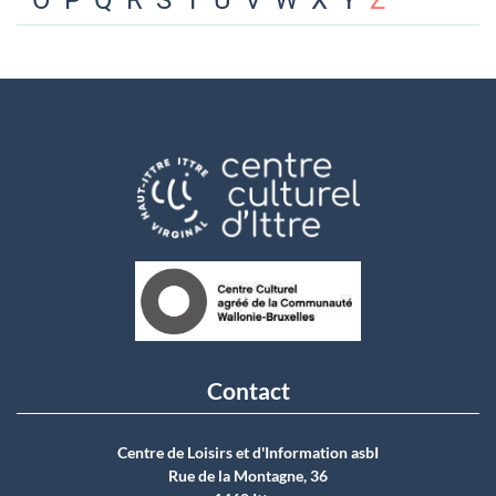
O
P
Q
R
S
T
U
V
W
X
Y
Z
Contact
Centre de Loisirs et d'Information asbI
Rue de la Montagne, 36