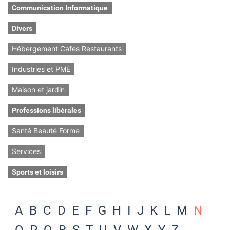
Communication Informatique
Divers
Hébergement Cafés Restaurants
Industries et PME
Maison et jardin
Professions libérales
Santé Beauté Forme
Services
Sports et loisirs
A
B
C
D
E
F
G
H
I
J
K
L
M
N