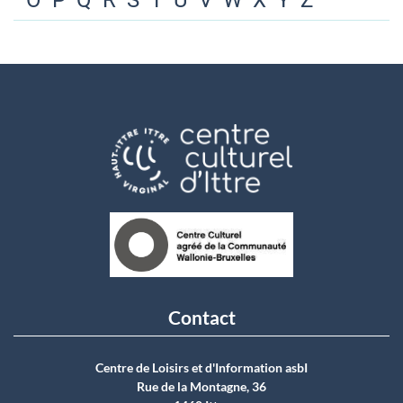
O
P
Q
R
S
T
U
V
W
X
Y
Z
Contact
Centre de Loisirs et d'Information asbI
Rue de la Montagne, 36