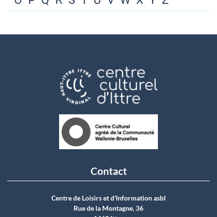
O
P
Q
R
S
T
U
V
W
X
Y
Z
Contact
Centre de Loisirs et d'Information asbI
Rue de la Montagne, 36