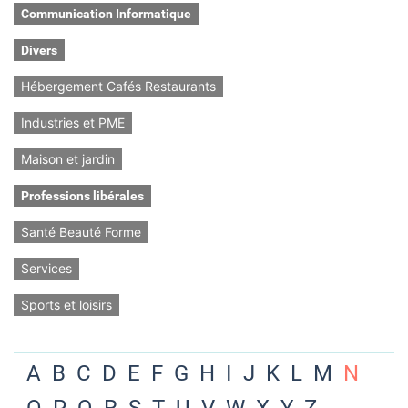
Communication Informatique
Divers
Hébergement Cafés Restaurants
Industries et PME
Maison et jardin
Professions libérales
Santé Beauté Forme
Services
Sports et loisirs
A
B
C
D
E
F
G
H
I
J
K
L
M
N