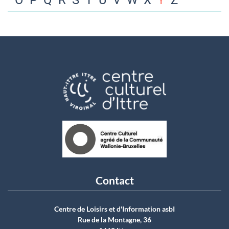
O
P
Q
R
S
T
U
V
W
X
Y
Z
Contact
Centre de Loisirs et d'Information asbI
Rue de la Montagne, 36