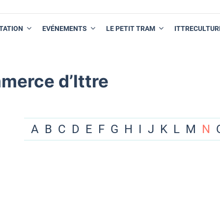
TATION
EVÉNEMENTS
LE PETIT TRAM
ITTRECULTUR
merce d’Ittre
A
B
C
D
E
F
G
H
I
J
K
L
M
N