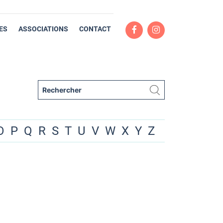
ES
ASSOCIATIONS
CONTACT
O
P
Q
R
S
T
U
V
W
X
Y
Z