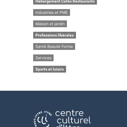
Hébergement Cafés Restaurants
Industries et PME
Maison et jardin
Professions libérales
Santé Beauté Forme
Services
Sports et loisirs