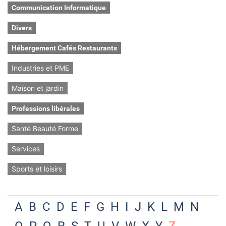
Communication Informatique
Divers
Hébergement Cafés Restaurants
Industries et PME
Maison et jardin
Professions libérales
Santé Beauté Forme
Services
Sports et loisirs
A
B
C
D
E
F
G
H
I
J
K
L
M
N