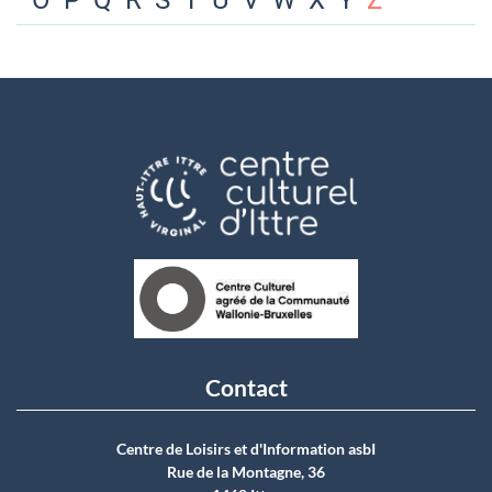
O
P
Q
R
S
T
U
V
W
X
Y
Z
Contact
Centre de Loisirs et d'Information asbI
Rue de la Montagne, 36