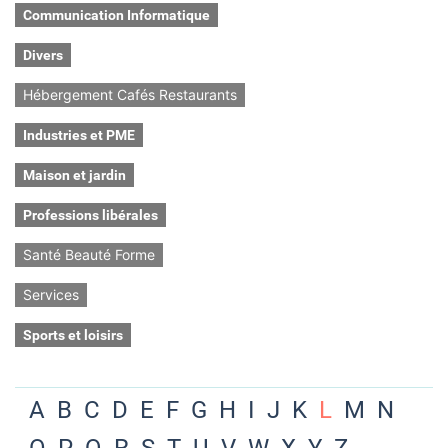
Communication Informatique
Divers
Hébergement Cafés Restaurants
Industries et PME
Maison et jardin
Professions libérales
Santé Beauté Forme
Services
Sports et loisirs
A
B
C
D
E
F
G
H
I
J
K
L
M
N