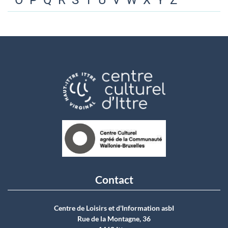
O
P
Q
R
S
T
U
V
W
X
Y
Z
Contact
Centre de Loisirs et d'Information asbI
Rue de la Montagne, 36