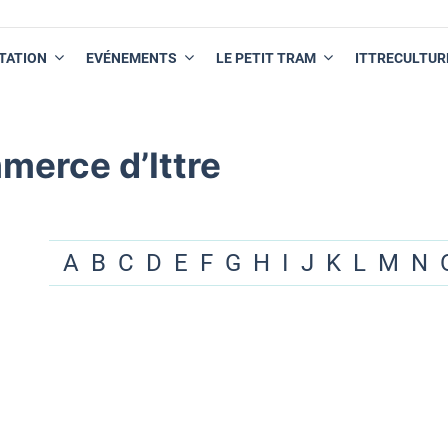
TATION
EVÉNEMENTS
LE PETIT TRAM
ITTRECULTUR
merce d’Ittre
A
B
C
D
E
F
G
H
I
J
K
L
M
N