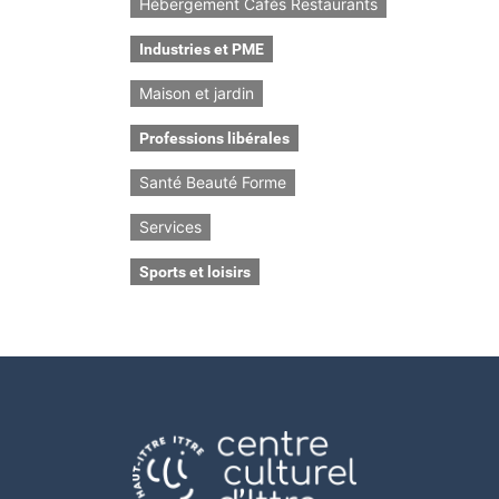
Hébergement Cafés Restaurants
Industries et PME
Maison et jardin
Professions libérales
Santé Beauté Forme
Services
Sports et loisirs