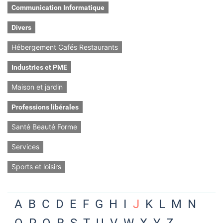
Communication Informatique
Divers
Hébergement Cafés Restaurants
Industries et PME
Maison et jardin
Professions libérales
Santé Beauté Forme
Services
Sports et loisirs
A
B
C
D
E
F
G
H
I
J
K
L
M
N