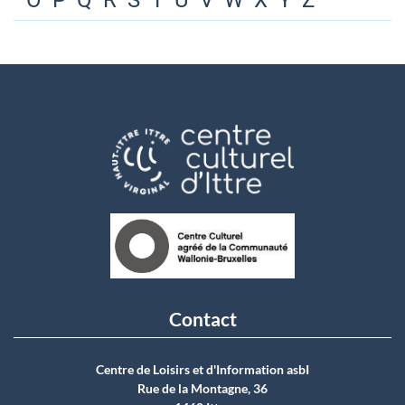
O
P
Q
R
S
T
U
V
W
X
Y
Z
Contact
Centre de Loisirs et d'Information asbI
Rue de la Montagne, 36