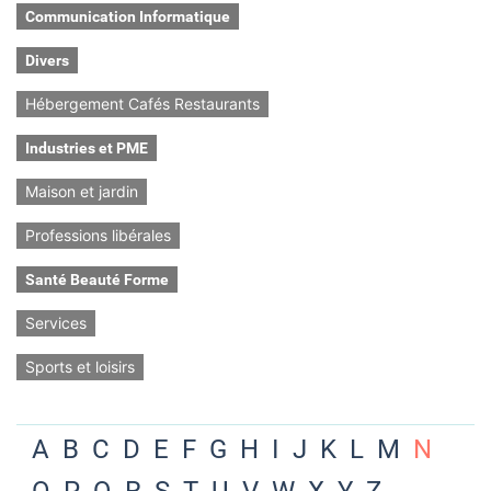
Communication Informatique
Divers
Hébergement Cafés Restaurants
Industries et PME
Maison et jardin
Professions libérales
Santé Beauté Forme
Services
Sports et loisirs
A
B
C
D
E
F
G
H
I
J
K
L
M
N