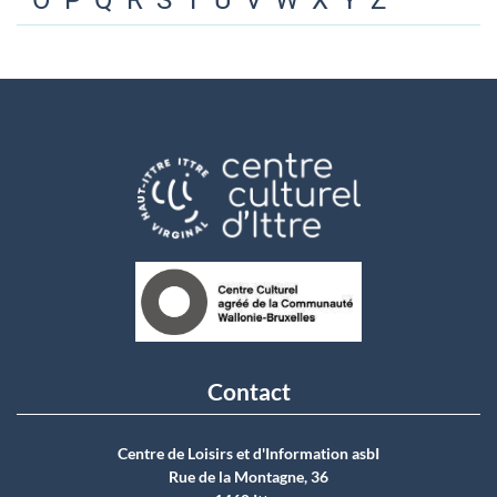
O
P
Q
R
S
T
U
V
W
X
Y
Z
Contact
Centre de Loisirs et d'Information asbI
Rue de la Montagne, 36