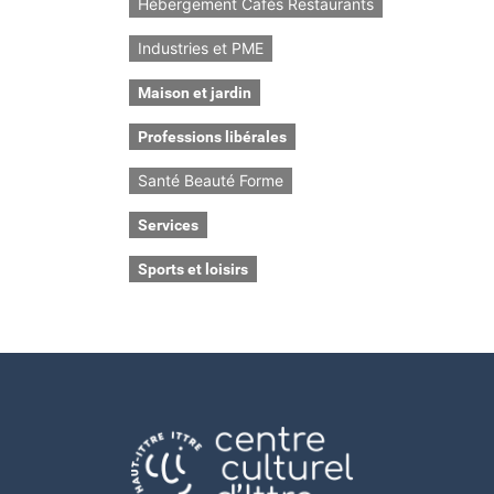
Hébergement Cafés Restaurants
Industries et PME
Maison et jardin
Professions libérales
Santé Beauté Forme
Services
Sports et loisirs