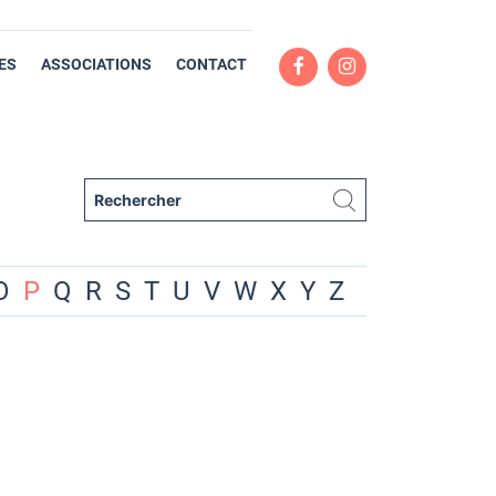
ES
ASSOCIATIONS
CONTACT
O
P
Q
R
S
T
U
V
W
X
Y
Z