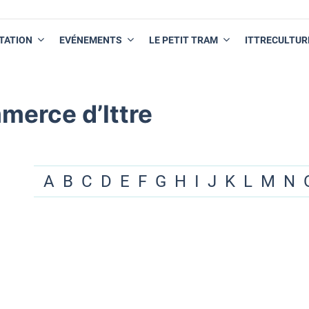
TATION
EVÉNEMENTS
LE PETIT TRAM
ITTRECULTUR
merce d’Ittre
A
B
C
D
E
F
G
H
I
J
K
L
M
N