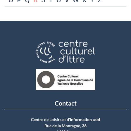
O
P
Q
R
S
T
U
V
W
X
Y
Z
Contact
Centre de Loisirs et d'Information asbI
Rue de la Montagne, 36