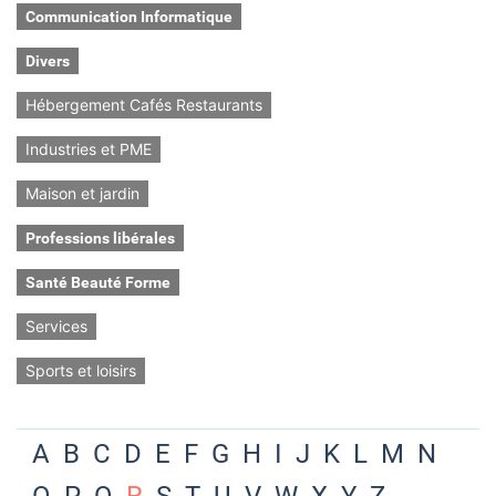
Communication Informatique
Divers
Hébergement Cafés Restaurants
Industries et PME
Maison et jardin
Professions libérales
Santé Beauté Forme
Services
Sports et loisirs
A
B
C
D
E
F
G
H
I
J
K
L
M
N