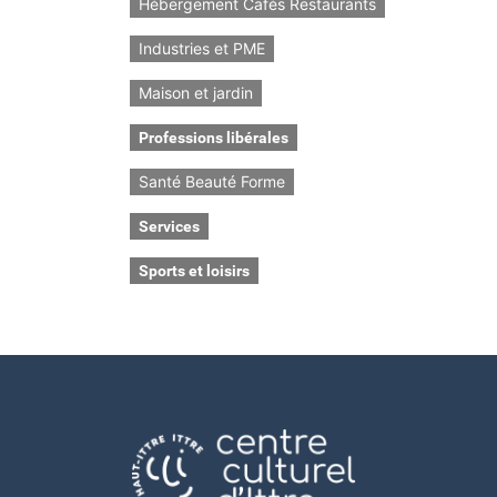
Hébergement Cafés Restaurants
Industries et PME
Maison et jardin
Professions libérales
Santé Beauté Forme
Services
Sports et loisirs