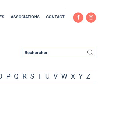
ES
ASSOCIATIONS
CONTACT
O
P
Q
R
S
T
U
V
W
X
Y
Z