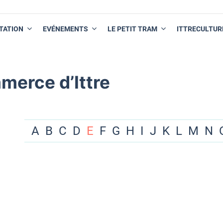
TATION
EVÉNEMENTS
LE PETIT TRAM
ITTRECULTUR
merce d’Ittre
A
B
C
D
E
F
G
H
I
J
K
L
M
N