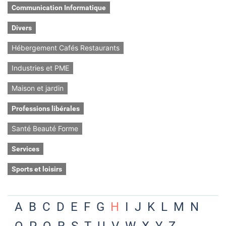
Communication Informatique
Divers
Hébergement Cafés Restaurants
Industries et PME
Maison et jardin
Professions libérales
Santé Beauté Forme
Services
Sports et loisirs
A
B
C
D
E
F
G
H
I
J
K
L
M
N