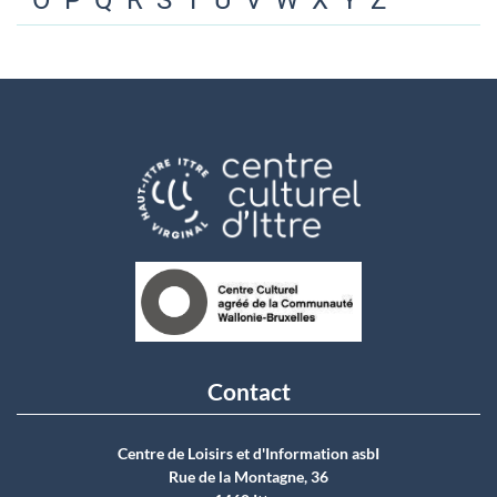
O
P
Q
R
S
T
U
V
W
X
Y
Z
Contact
Centre de Loisirs et d'Information asbI
Rue de la Montagne, 36