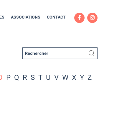
ES
ASSOCIATIONS
CONTACT
O
P
Q
R
S
T
U
V
W
X
Y
Z