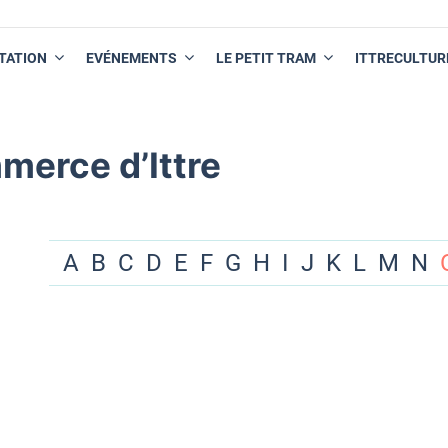
TATION
EVÉNEMENTS
LE PETIT TRAM
ITTRECULTUR
merce d’Ittre
A
B
C
D
E
F
G
H
I
J
K
L
M
N