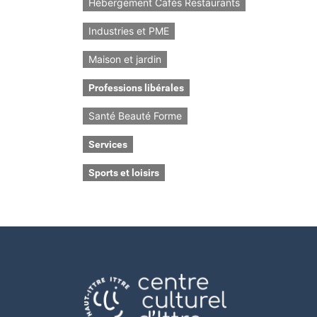
Hébergement Cafés Restaurants
Industries et PME
Maison et jardin
Professions libérales
Santé Beauté Forme
Services
Sports et loisirs