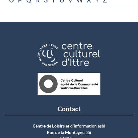
O
P
Q
R
S
T
U
V
W
X
Y
Z
Contact
Centre de Loisirs et d'Information asbI
Rue de la Montagne, 36