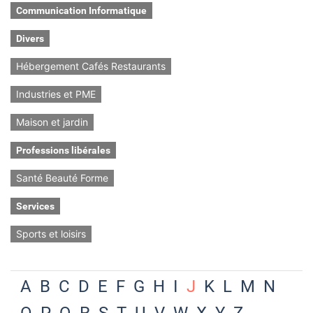
Communication Informatique
Divers
Hébergement Cafés Restaurants
Industries et PME
Maison et jardin
Professions libérales
Santé Beauté Forme
Services
Sports et loisirs
A
B
C
D
E
F
G
H
I
J
K
L
M
N