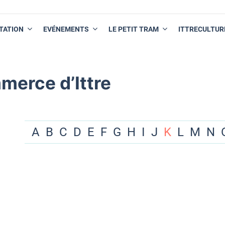
TATION
EVÉNEMENTS
LE PETIT TRAM
ITTRECULTUR
merce d’Ittre
A
B
C
D
E
F
G
H
I
J
K
L
M
N