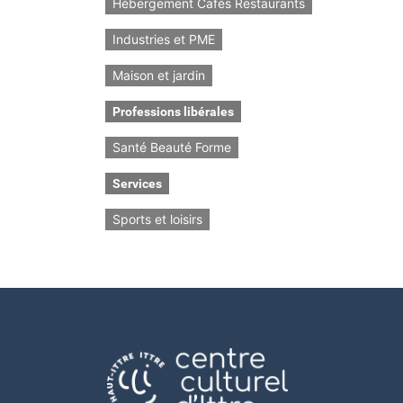
Hébergement Cafés Restaurants
Industries et PME
Maison et jardin
Professions libérales
Santé Beauté Forme
Services
Sports et loisirs