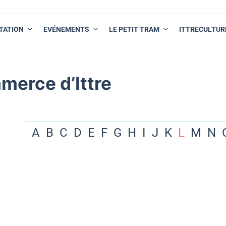
TATION
EVÉNEMENTS
LE PETIT TRAM
ITTRECULTUR
merce d’Ittre
A
B
C
D
E
F
G
H
I
J
K
L
M
N