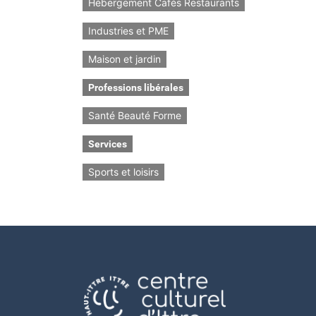
Hébergement Cafés Restaurants
Industries et PME
Maison et jardin
Professions libérales
Santé Beauté Forme
Services
Sports et loisirs