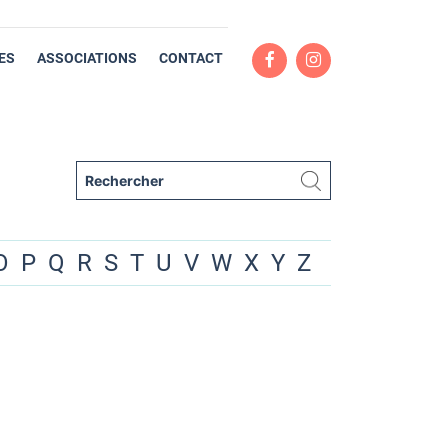
ES
ASSOCIATIONS
CONTACT
O
P
Q
R
S
T
U
V
W
X
Y
Z