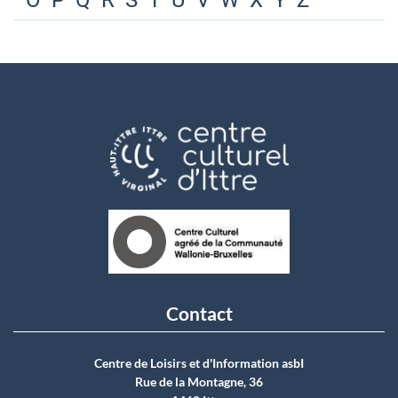
O
P
Q
R
S
T
U
V
W
X
Y
Z
Contact
Centre de Loisirs et d'Information asbI
Rue de la Montagne, 36