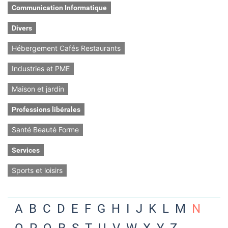
Communication Informatique
Divers
Hébergement Cafés Restaurants
Industries et PME
Maison et jardin
Professions libérales
Santé Beauté Forme
Services
Sports et loisirs
A
B
C
D
E
F
G
H
I
J
K
L
M
N