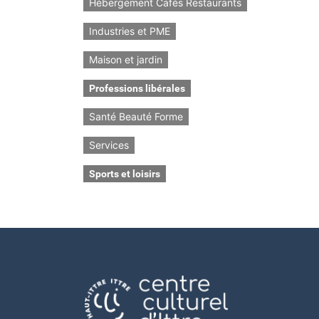
Hébergement Cafés Restaurants
Industries et PME
Maison et jardin
Professions libérales
Santé Beauté Forme
Services
Sports et loisirs