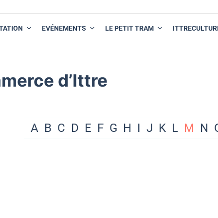
TATION
EVÉNEMENTS
LE PETIT TRAM
ITTRECULTUR
merce d’Ittre
A
B
C
D
E
F
G
H
I
J
K
L
M
N