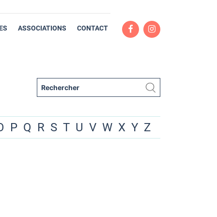
ES
ASSOCIATIONS
CONTACT
O
P
Q
R
S
T
U
V
W
X
Y
Z