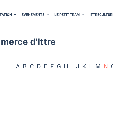
TATION
EVÉNEMENTS
LE PETIT TRAM
ITTRECULTUR
merce d’Ittre
A
B
C
D
E
F
G
H
I
J
K
L
M
N