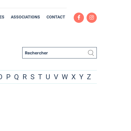
ES
ASSOCIATIONS
CONTACT
O
P
Q
R
S
T
U
V
W
X
Y
Z