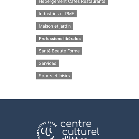
Hébergement Cafés Restaurants
Industries et PME
Maison et jardin
Professions libérales
Santé Beauté Forme
Services
Sports et loisirs