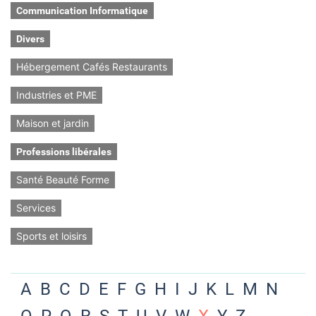
Communication Informatique
Divers
Hébergement Cafés Restaurants
Industries et PME
Maison et jardin
Professions libérales
Santé Beauté Forme
Services
Sports et loisirs
A
B
C
D
E
F
G
H
I
J
K
L
M
N