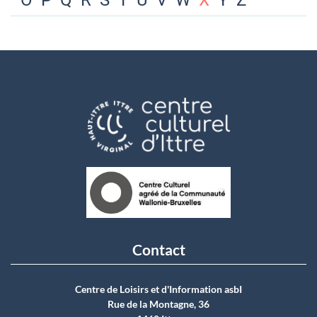
O
P
Q
R
S
T
U
V
W
X
Y
Z
Contact
Centre de Loisirs et d'Information asbI
Rue de la Montagne, 36