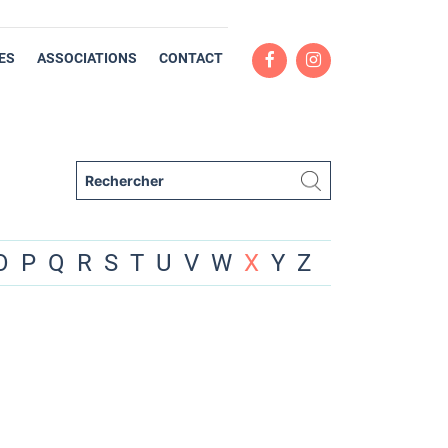
ES
ASSOCIATIONS
CONTACT
O
P
Q
R
S
T
U
V
W
X
Y
Z