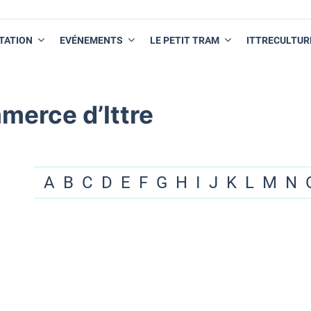
TATION
EVÉNEMENTS
LE PETIT TRAM
ITTRECULTUR
merce d’Ittre
A
B
C
D
E
F
G
H
I
J
K
L
M
N