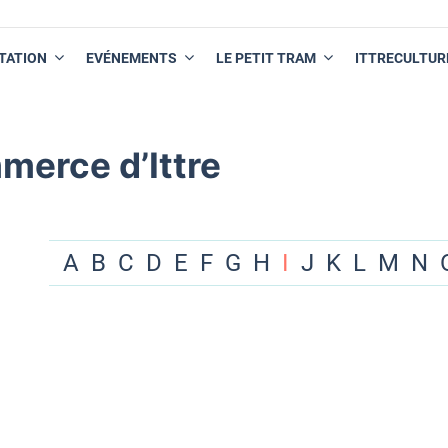
TATION
EVÉNEMENTS
LE PETIT TRAM
ITTRECULTUR
merce d’Ittre
A
B
C
D
E
F
G
H
I
J
K
L
M
N