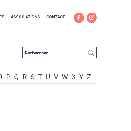
ES
ASSOCIATIONS
CONTACT
O
P
Q
R
S
T
U
V
W
X
Y
Z