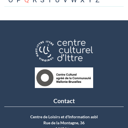
O
P
Q
R
S
T
U
V
W
X
Y
Z
Contact
Centre de Loisirs et d'Information asbI
Rue de la Montagne, 36