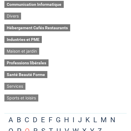
Communication Informatique
Divers
Hébergement Cafés Restaurants
Industries et PME
Maison et jardin
Professions libérales
Santé Beauté Forme
Services
Sports et loisirs
A
B
C
D
E
F
G
H
I
J
K
L
M
N