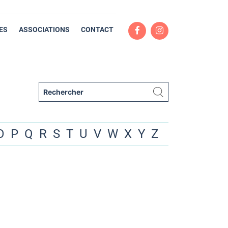
ES
ASSOCIATIONS
CONTACT
O
P
Q
R
S
T
U
V
W
X
Y
Z