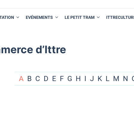
TATION
EVÉNEMENTS
LE PETIT TRAM
ITTRECULTUR
merce d’Ittre
A
B
C
D
E
F
G
H
I
J
K
L
M
N