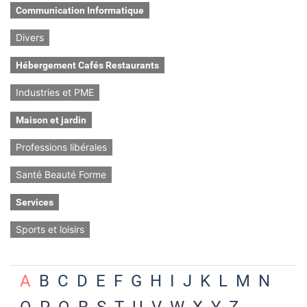
Communication Informatique
Divers
Hébergement Cafés Restaurants
Industries et PME
Maison et jardin
Professions libérales
Santé Beauté Forme
Services
Sports et loisirs
A
B
C
D
E
F
G
H
I
J
K
L
M
N