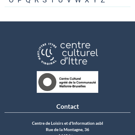
O
P
Q
R
S
T
U
V
W
X
Y
Z
Contact
Centre de Loisirs et d'Information asbI
Rue de la Montagne, 36